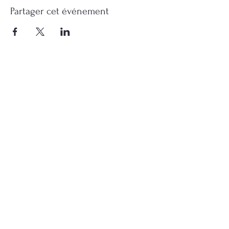
Partager cet événement
Rue de la Station, 71
Ans
Belgique
TEL:
+32 494 16 43 03
.
Ouverture du samedi au
mercredi